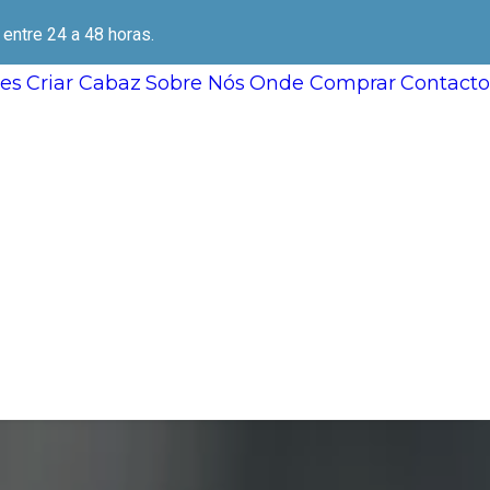
ntre 24 a 48 horas.
es
Criar Cabaz
Sobre Nós
Onde Comprar
Contacto