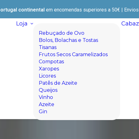
ortugal continental
em encomendas superiores a 50€ | Envios e
Loja
Cabaz
Rebuçado de Ovo
Bolos, Bolachas e Tostas
Tisanas
Frutos Secos Caramelizados
Compotas
Xaropes
Licores
Patês de Azeite
Queijos
Vinho
Azeite
Gin