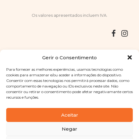
Os valores apresentados incluem IVA.
Entregas
Devoluções
Livro de Reclamações
Gerir o Consentimento
Para fornecer as melhores experiências, usamos tecnologias como
cookies para armazenar e/ou aceder a informações do dispositivo.
Consentir com essas tecnologias nos permitirá processar dados, como
Copyright © 2025
Sabores Santa Clara
. Todos os direitos
comportamento de navegação ou IDs exclusivos neste site. Não
reservados
Política de Privacidade
|
Termos e condições
consentir ou retirar o consentimento pode afetar negativamante certos
recursos e funções.
Designed by
Shift Your Branding Agency
| Powered by
BOLEIMA
Aceitar
Negar
Pay