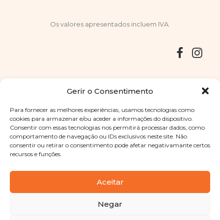
Os valores apresentados incluem IVA.
Entregas
Devoluções
Livro de Reclamações
Gerir o Consentimento
Para fornecer as melhores experiências, usamos tecnologias como
cookies para armazenar e/ou aceder a informações do dispositivo.
Consentir com essas tecnologias nos permitirá processar dados, como
Copyright © 2025
Sabores Santa Clara
. Todos os direitos
comportamento de navegação ou IDs exclusivos neste site. Não
reservados
Política de Privacidade
|
Termos e condições
consentir ou retirar o consentimento pode afetar negativamante certos
recursos e funções.
Designed by
Shift Your Branding Agency
| Powered by
BOLEIMA
Aceitar
Negar
Pay