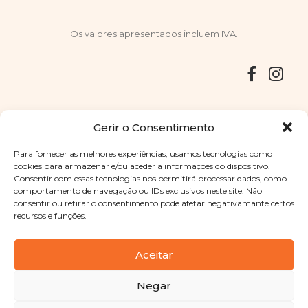
Os valores apresentados incluem IVA.
Entregas
Devoluções
Livro de Reclamações
Gerir o Consentimento
Para fornecer as melhores experiências, usamos tecnologias como
cookies para armazenar e/ou aceder a informações do dispositivo.
Consentir com essas tecnologias nos permitirá processar dados, como
Copyright © 2025
Sabores Santa Clara
. Todos os direitos
comportamento de navegação ou IDs exclusivos neste site. Não
reservados
Política de Privacidade
|
Termos e condições
consentir ou retirar o consentimento pode afetar negativamante certos
recursos e funções.
Designed by
Shift Your Branding Agency
| Powered by
BOLEIMA
Aceitar
Negar
Pay