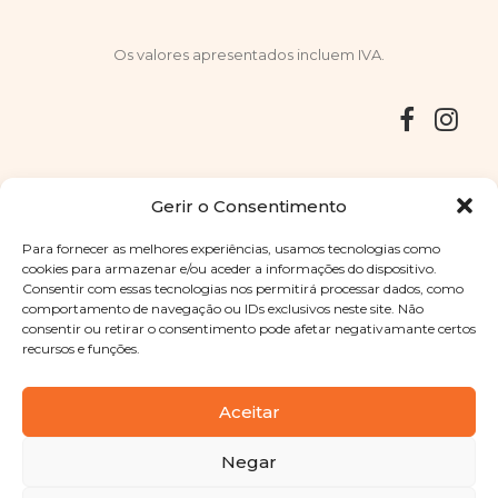
Os valores apresentados incluem IVA.
Entregas
Devoluções
Livro de Reclamações
Gerir o Consentimento
Para fornecer as melhores experiências, usamos tecnologias como
cookies para armazenar e/ou aceder a informações do dispositivo.
Consentir com essas tecnologias nos permitirá processar dados, como
Copyright © 2025
Sabores Santa Clara
. Todos os direitos
comportamento de navegação ou IDs exclusivos neste site. Não
reservados
Política de Privacidade
|
Termos e condições
consentir ou retirar o consentimento pode afetar negativamante certos
recursos e funções.
Designed by
Shift Your Branding Agency
| Powered by
BOLEIMA
Aceitar
Negar
Pay