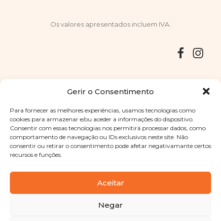
Os valores apresentados incluem IVA.
Entregas
Devoluções
Livro de Reclamações
Gerir o Consentimento
Para fornecer as melhores experiências, usamos tecnologias como
cookies para armazenar e/ou aceder a informações do dispositivo.
Consentir com essas tecnologias nos permitirá processar dados, como
Copyright © 2025
Sabores Santa Clara
. Todos os direitos
comportamento de navegação ou IDs exclusivos neste site. Não
reservados
Política de Privacidade
|
Termos e condições
consentir ou retirar o consentimento pode afetar negativamante certos
recursos e funções.
Designed by
Shift Your Branding Agency
| Powered by
BOLEIMA
Aceitar
Negar
Pay