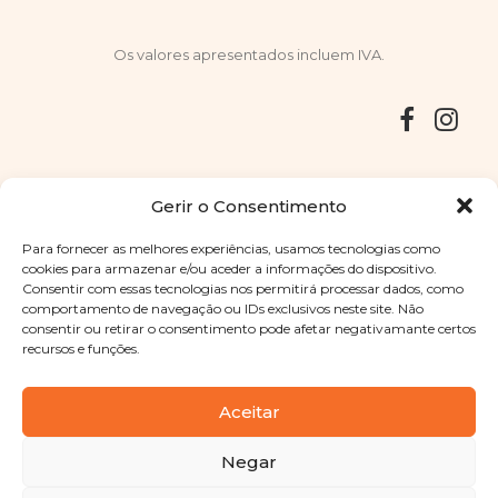
Os valores apresentados incluem IVA.
Entregas
Devoluções
Livro de Reclamações
Gerir o Consentimento
Para fornecer as melhores experiências, usamos tecnologias como
cookies para armazenar e/ou aceder a informações do dispositivo.
Consentir com essas tecnologias nos permitirá processar dados, como
Copyright © 2025
Sabores Santa Clara
. Todos os direitos
comportamento de navegação ou IDs exclusivos neste site. Não
reservados
Política de Privacidade
|
Termos e condições
consentir ou retirar o consentimento pode afetar negativamante certos
recursos e funções.
Designed by
Shift Your Branding Agency
| Powered by
BOLEIMA
Aceitar
Negar
Pay