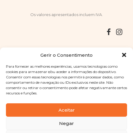
Os valores apresentados incluem IVA.
Entregas
Devoluções
Livro de Reclamações
Gerir o Consentimento
Para fornecer as melhores experiências, usamos tecnologias como
cookies para armazenar e/ou aceder a informações do dispositivo.
Consentir com essas tecnologias nos permitirá processar dados, como
Copyright © 2025
Sabores Santa Clara
. Todos os direitos
comportamento de navegação ou IDs exclusivos neste site. Não
reservados
Política de Privacidade
|
Termos e condições
consentir ou retirar o consentimento pode afetar negativamante certos
recursos e funções.
Designed by
Shift Your Branding Agency
| Powered by
BOLEIMA
Aceitar
Negar
Pay