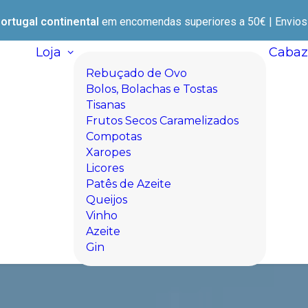
ortugal continental
em encomendas superiores a 50€ | Envios e
Loja
Cabaz
Rebuçado de Ovo
Bolos, Bolachas e Tostas
Tisanas
Frutos Secos Caramelizados
Compotas
Xaropes
Licores
Patês de Azeite
Queijos
Vinho
Azeite
Gin