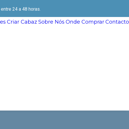
ntre 24 a 48 horas.
es
Criar Cabaz
Sobre Nós
Onde Comprar
Contacto