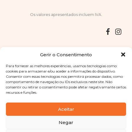
Os valores apresentados incluem IVA.
Entregas
Devoluções
Livro de Reclamações
Gerir o Consentimento
Para fornecer as melhores experiências, usamos tecnologias como
cookies para armazenar e/ou aceder a informações do dispositivo.
Consentir com essas tecnologias nos permitirá processar dados, como
Copyright © 2025
Sabores Santa Clara
. Todos os direitos
comportamento de navegação ou IDs exclusivos neste site. Não
reservados
Política de Privacidade
|
Termos e condições
consentir ou retirar o consentimento pode afetar negativamante certos
recursos e funções.
Designed by
Shift Your Branding Agency
| Powered by
BOLEIMA
Aceitar
Negar
Pay