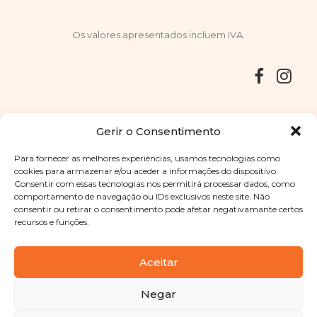
Os valores apresentados incluem IVA.
Entregas
Devoluções
Livro de Reclamações
Gerir o Consentimento
Para fornecer as melhores experiências, usamos tecnologias como
cookies para armazenar e/ou aceder a informações do dispositivo.
Consentir com essas tecnologias nos permitirá processar dados, como
Copyright © 2025
Sabores Santa Clara
. Todos os direitos
comportamento de navegação ou IDs exclusivos neste site. Não
reservados
Política de Privacidade
|
Termos e condições
consentir ou retirar o consentimento pode afetar negativamante certos
recursos e funções.
Designed by
Shift Your Branding Agency
| Powered by
BOLEIMA
Aceitar
Negar
Pay