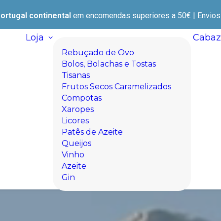
ortugal continental
em encomendas superiores a 50€ | Envios e
Loja
Cabaz
Rebuçado de Ovo
Bolos, Bolachas e Tostas
Tisanas
Frutos Secos Caramelizados
Compotas
Xaropes
Licores
Patês de Azeite
Queijos
Vinho
Azeite
Gin