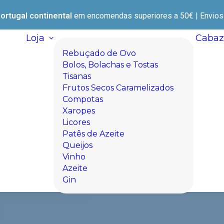
ortugal continental
em encomendas superiores a 50€ | Envios e
Loja
Cabaz
Rebuçado de Ovo
Bolos, Bolachas e Tostas
Tisanas
Frutos Secos Caramelizados
Compotas
Xaropes
Licores
Patês de Azeite
Queijos
Vinho
Azeite
Gin