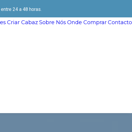
ntre 24 a 48 horas.
es
Criar Cabaz
Sobre Nós
Onde Comprar
Contacto