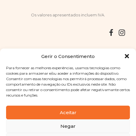
Os valores apresentados incluem IVA.
Entregas
Devoluções
Livro de Reclamações
Gerir o Consentimento
Para fornecer as melhores experiências, usamos tecnologias como
cookies para armazenar e/ou aceder a informações do dispositivo.
Consentir com essas tecnologias nos permitirá processar dados, como
Copyright © 2025
Sabores Santa Clara
. Todos os direitos
comportamento de navegação ou IDs exclusivos neste site. Não
reservados
Política de Privacidade
|
Termos e condições
consentir ou retirar o consentimento pode afetar negativamante certos
recursos e funções.
Designed by
Shift Your Branding Agency
| Powered by
BOLEIMA
Aceitar
Negar
Pay