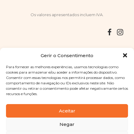
Os valores apresentados incluem IVA.
Entregas
Devoluções
Livro de Reclamações
Gerir o Consentimento
Para fornecer as melhores experiências, usamos tecnologias como
cookies para armazenar e/ou aceder a informações do dispositivo.
Consentir com essas tecnologias nos permitirá processar dados, como
Copyright © 2025
Sabores Santa Clara
. Todos os direitos
comportamento de navegação ou IDs exclusivos neste site. Não
reservados
Política de Privacidade
|
Termos e condições
consentir ou retirar o consentimento pode afetar negativamante certos
recursos e funções.
Designed by
Shift Your Branding Agency
| Powered by
BOLEIMA
Aceitar
Negar
Pay