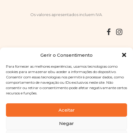
Os valores apresentados incluem IVA.
Entregas
Devoluções
Livro de Reclamações
Gerir o Consentimento
Para fornecer as melhores experiências, usamos tecnologias como
cookies para armazenar e/ou aceder a informações do dispositivo.
Consentir com essas tecnologias nos permitirá processar dados, como
Copyright © 2025
Sabores Santa Clara
. Todos os direitos
comportamento de navegação ou IDs exclusivos neste site. Não
reservados
Política de Privacidade
|
Termos e condições
consentir ou retirar o consentimento pode afetar negativamante certos
recursos e funções.
Designed by
Shift Your Branding Agency
| Powered by
BOLEIMA
Aceitar
Negar
Pay