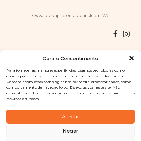
Os valores apresentados incluem IVA.
Entregas
Devoluções
Livro de Reclamações
Gerir o Consentimento
Para fornecer as melhores experiências, usamos tecnologias como
cookies para armazenar e/ou aceder a informações do dispositivo.
Consentir com essas tecnologias nos permitirá processar dados, como
Copyright © 2025
Sabores Santa Clara
. Todos os direitos
comportamento de navegação ou IDs exclusivos neste site. Não
reservados
Política de Privacidade
|
Termos e condições
consentir ou retirar o consentimento pode afetar negativamante certos
recursos e funções.
Designed by
Shift Your Branding Agency
| Powered by
BOLEIMA
Aceitar
Negar
Pay