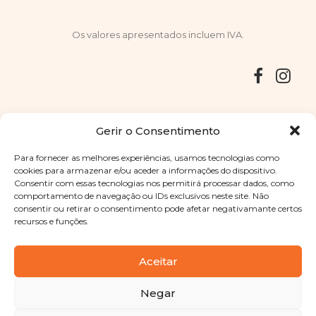
Os valores apresentados incluem IVA.
Entregas
Devoluções
Livro de Reclamações
Gerir o Consentimento
Para fornecer as melhores experiências, usamos tecnologias como
cookies para armazenar e/ou aceder a informações do dispositivo.
Consentir com essas tecnologias nos permitirá processar dados, como
Copyright © 2025
Sabores Santa Clara
. Todos os direitos
comportamento de navegação ou IDs exclusivos neste site. Não
reservados
Política de Privacidade
|
Termos e condições
consentir ou retirar o consentimento pode afetar negativamante certos
recursos e funções.
Designed by
Shift Your Branding Agency
| Powered by
BOLEIMA
Aceitar
Negar
Pay