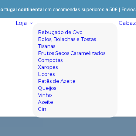
ortugal continental
em encomendas superiores a 50€ | Envios e
Loja
Cabaz
Rebuçado de Ovo
Bolos, Bolachas e Tostas
Tisanas
Frutos Secos Caramelizados
Compotas
Xaropes
Licores
Patês de Azeite
Queijos
Vinho
Azeite
Gin