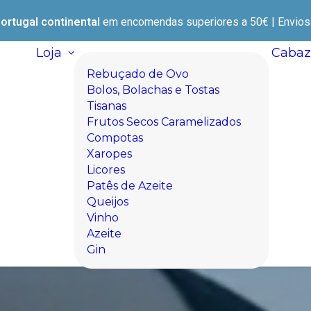
ortugal continental
em encomendas superiores a 50€ | Envios e
Loja
Cabaz
Rebuçado de Ovo
Bolos, Bolachas e Tostas
Tisanas
Frutos Secos Caramelizados
Compotas
Xaropes
Licores
Patês de Azeite
Queijos
Vinho
Azeite
Gin