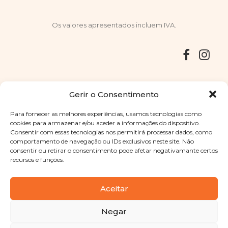
Os valores apresentados incluem IVA.
Entregas
Devoluções
Livro de Reclamações
Gerir o Consentimento
Para fornecer as melhores experiências, usamos tecnologias como
cookies para armazenar e/ou aceder a informações do dispositivo.
Consentir com essas tecnologias nos permitirá processar dados, como
Copyright © 2025
Sabores Santa Clara
. Todos os direitos
comportamento de navegação ou IDs exclusivos neste site. Não
reservados
Política de Privacidade
|
Termos e condições
consentir ou retirar o consentimento pode afetar negativamante certos
recursos e funções.
Designed by
Shift Your Branding Agency
| Powered by
BOLEIMA
Aceitar
Negar
Pay