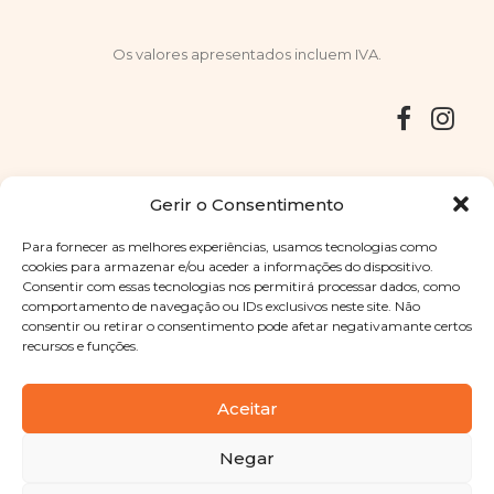
Os valores apresentados incluem IVA.
Entregas
Devoluções
Livro de Reclamações
Gerir o Consentimento
Para fornecer as melhores experiências, usamos tecnologias como
cookies para armazenar e/ou aceder a informações do dispositivo.
Consentir com essas tecnologias nos permitirá processar dados, como
Copyright © 2025
Sabores Santa Clara
. Todos os direitos
comportamento de navegação ou IDs exclusivos neste site. Não
reservados
Política de Privacidade
|
Termos e condições
consentir ou retirar o consentimento pode afetar negativamante certos
recursos e funções.
Designed by
Shift Your Branding Agency
| Powered by
BOLEIMA
Aceitar
Negar
Pay