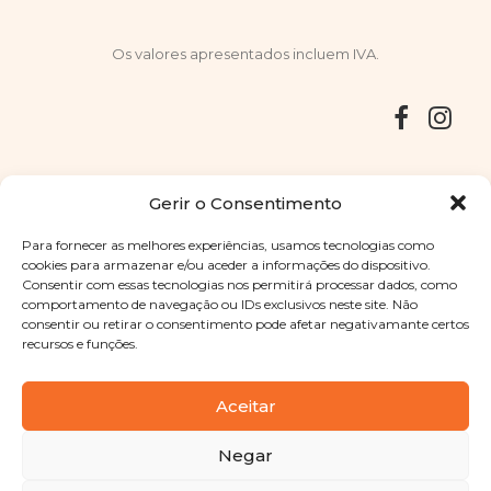
Os valores apresentados incluem IVA.
Entregas
Devoluções
Livro de Reclamações
Gerir o Consentimento
Para fornecer as melhores experiências, usamos tecnologias como
cookies para armazenar e/ou aceder a informações do dispositivo.
Consentir com essas tecnologias nos permitirá processar dados, como
Copyright © 2025
Sabores Santa Clara
. Todos os direitos
comportamento de navegação ou IDs exclusivos neste site. Não
reservados
Política de Privacidade
|
Termos e condições
consentir ou retirar o consentimento pode afetar negativamante certos
recursos e funções.
Designed by
Shift Your Branding Agency
| Powered by
BOLEIMA
Aceitar
Negar
Pay