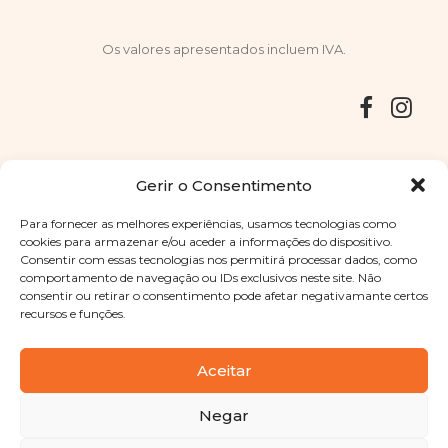
Os valores apresentados incluem IVA.
Entregas
Devoluções
Livro de Reclamações
Gerir o Consentimento
Para fornecer as melhores experiências, usamos tecnologias como
cookies para armazenar e/ou aceder a informações do dispositivo.
Consentir com essas tecnologias nos permitirá processar dados, como
Copyright © 2025
Sabores Santa Clara
. Todos os direitos
comportamento de navegação ou IDs exclusivos neste site. Não
reservados
Política de Privacidade
|
Termos e condições
consentir ou retirar o consentimento pode afetar negativamante certos
recursos e funções.
Designed by
Shift Your Branding Agency
| Powered by
BOLEIMA
Aceitar
Negar
Pay