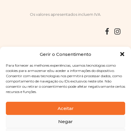
Os valores apresentados incluem IVA.
Entregas
Devoluções
Livro de Reclamações
Gerir o Consentimento
Para fornecer as melhores experiências, usamos tecnologias como
cookies para armazenar e/ou aceder a informações do dispositivo.
Consentir com essas tecnologias nos permitirá processar dados, como
Copyright © 2025
Sabores Santa Clara
. Todos os direitos
comportamento de navegação ou IDs exclusivos neste site. Não
reservados
Política de Privacidade
|
Termos e condições
consentir ou retirar o consentimento pode afetar negativamante certos
recursos e funções.
Designed by
Shift Your Branding Agency
| Powered by
BOLEIMA
Aceitar
Negar
Pay