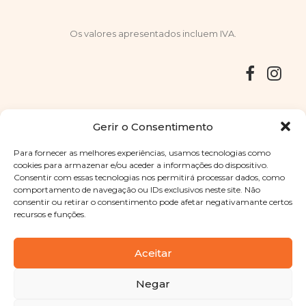
Os valores apresentados incluem IVA.
Entregas
Devoluções
Livro de Reclamações
Gerir o Consentimento
Para fornecer as melhores experiências, usamos tecnologias como
cookies para armazenar e/ou aceder a informações do dispositivo.
Consentir com essas tecnologias nos permitirá processar dados, como
Copyright © 2025
Sabores Santa Clara
. Todos os direitos
comportamento de navegação ou IDs exclusivos neste site. Não
reservados
Política de Privacidade
|
Termos e condições
consentir ou retirar o consentimento pode afetar negativamante certos
recursos e funções.
Designed by
Shift Your Branding Agency
| Powered by
BOLEIMA
Aceitar
Negar
Pay