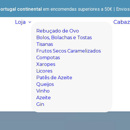
ortugal continental
em encomendas superiores a 50€ | Envios e
Loja
Cabaz
Rebuçado de Ovo
Bolos, Bolachas e Tostas
Tisanas
Frutos Secos Caramelizados
Compotas
Xaropes
Licores
Patês de Azeite
Queijos
Vinho
Azeite
Gin