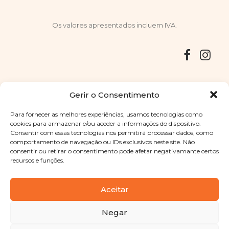
Os valores apresentados incluem IVA.
Entregas
Devoluções
Livro de Reclamações
Gerir o Consentimento
Para fornecer as melhores experiências, usamos tecnologias como
cookies para armazenar e/ou aceder a informações do dispositivo.
Consentir com essas tecnologias nos permitirá processar dados, como
Copyright © 2025
Sabores Santa Clara
. Todos os direitos
comportamento de navegação ou IDs exclusivos neste site. Não
reservados
Política de Privacidade
|
Termos e condições
consentir ou retirar o consentimento pode afetar negativamante certos
recursos e funções.
Designed by
Shift Your Branding Agency
| Powered by
BOLEIMA
Aceitar
Negar
Pay