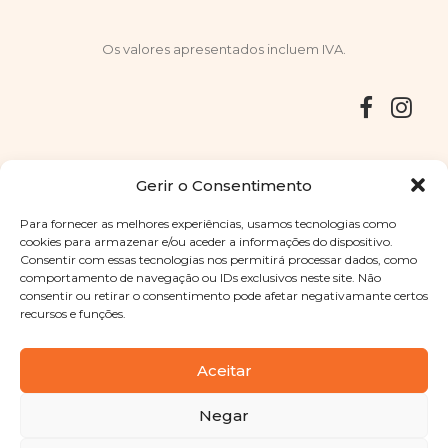
Os valores apresentados incluem IVA.
Entregas
Devoluções
Livro de Reclamações
Gerir o Consentimento
Para fornecer as melhores experiências, usamos tecnologias como
cookies para armazenar e/ou aceder a informações do dispositivo.
Consentir com essas tecnologias nos permitirá processar dados, como
Copyright © 2025
Sabores Santa Clara
. Todos os direitos
comportamento de navegação ou IDs exclusivos neste site. Não
reservados
Política de Privacidade
|
Termos e condições
consentir ou retirar o consentimento pode afetar negativamante certos
recursos e funções.
Designed by
Shift Your Branding Agency
| Powered by
BOLEIMA
Aceitar
Negar
Pay