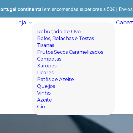
ortugal continental
em encomendas superiores a 50€ | Envios e
Loja
Cabaz
Rebuçado de Ovo
Bolos, Bolachas e Tostas
Tisanas
Frutos Secos Caramelizados
Compotas
Xaropes
Licores
Patês de Azeite
Queijos
Vinho
Azeite
Gin