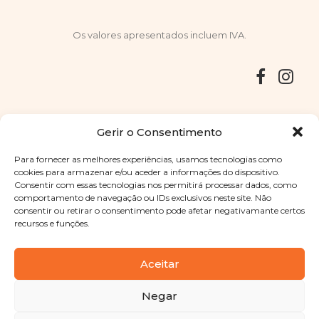
Os valores apresentados incluem IVA.
Entregas
Devoluções
Livro de Reclamações
Gerir o Consentimento
Para fornecer as melhores experiências, usamos tecnologias como
cookies para armazenar e/ou aceder a informações do dispositivo.
Consentir com essas tecnologias nos permitirá processar dados, como
Copyright © 2025
Sabores Santa Clara
. Todos os direitos
comportamento de navegação ou IDs exclusivos neste site. Não
reservados
Política de Privacidade
|
Termos e condições
consentir ou retirar o consentimento pode afetar negativamante certos
recursos e funções.
Designed by
Shift Your Branding Agency
| Powered by
BOLEIMA
Aceitar
Negar
Pay