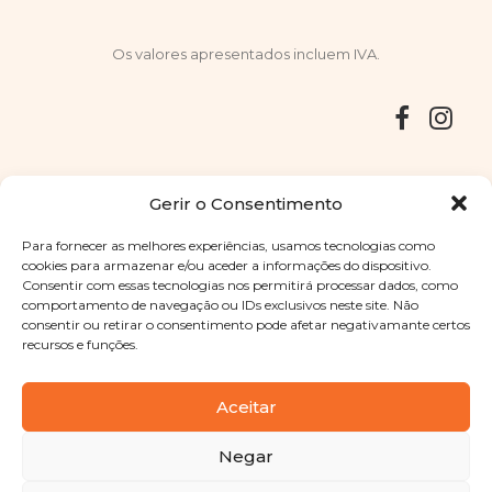
Os valores apresentados incluem IVA.
Entregas
Devoluções
Livro de Reclamações
Gerir o Consentimento
Para fornecer as melhores experiências, usamos tecnologias como
cookies para armazenar e/ou aceder a informações do dispositivo.
Consentir com essas tecnologias nos permitirá processar dados, como
Copyright © 2025
Sabores Santa Clara
. Todos os direitos
comportamento de navegação ou IDs exclusivos neste site. Não
reservados
Política de Privacidade
|
Termos e condições
consentir ou retirar o consentimento pode afetar negativamante certos
recursos e funções.
Designed by
Shift Your Branding Agency
| Powered by
BOLEIMA
Aceitar
Negar
Pay