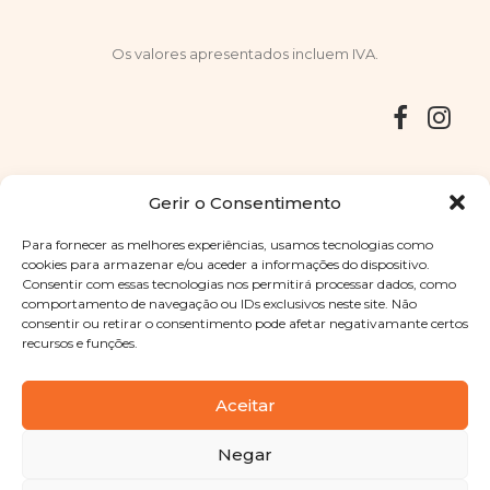
Os valores apresentados incluem IVA.
Entregas
Devoluções
Livro de Reclamações
Gerir o Consentimento
Para fornecer as melhores experiências, usamos tecnologias como
cookies para armazenar e/ou aceder a informações do dispositivo.
Consentir com essas tecnologias nos permitirá processar dados, como
Copyright © 2025
Sabores Santa Clara
. Todos os direitos
comportamento de navegação ou IDs exclusivos neste site. Não
reservados
Política de Privacidade
|
Termos e condições
consentir ou retirar o consentimento pode afetar negativamante certos
recursos e funções.
Designed by
Shift Your Branding Agency
| Powered by
BOLEIMA
Aceitar
Negar
Pay