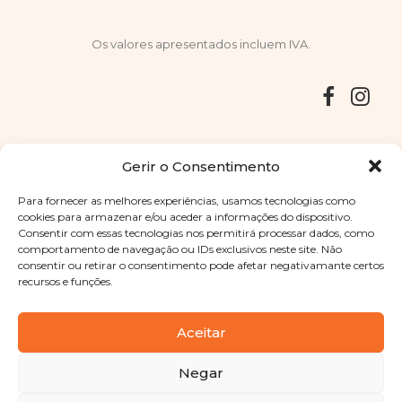
Os valores apresentados incluem IVA.
Entregas
Devoluções
Livro de Reclamações
Gerir o Consentimento
Para fornecer as melhores experiências, usamos tecnologias como
cookies para armazenar e/ou aceder a informações do dispositivo.
Consentir com essas tecnologias nos permitirá processar dados, como
Copyright © 2025
Sabores Santa Clara
. Todos os direitos
comportamento de navegação ou IDs exclusivos neste site. Não
reservados
Política de Privacidade
|
Termos e condições
consentir ou retirar o consentimento pode afetar negativamante certos
recursos e funções.
Designed by
Shift Your Branding Agency
| Powered by
BOLEIMA
Aceitar
Negar
Pay