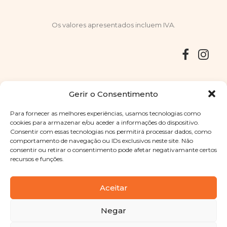
Os valores apresentados incluem IVA.
Entregas
Devoluções
Livro de Reclamações
Gerir o Consentimento
Para fornecer as melhores experiências, usamos tecnologias como
cookies para armazenar e/ou aceder a informações do dispositivo.
Consentir com essas tecnologias nos permitirá processar dados, como
Copyright © 2025
Sabores Santa Clara
. Todos os direitos
comportamento de navegação ou IDs exclusivos neste site. Não
reservados
Política de Privacidade
|
Termos e condições
consentir ou retirar o consentimento pode afetar negativamante certos
recursos e funções.
Designed by
Shift Your Branding Agency
| Powered by
BOLEIMA
Aceitar
Negar
Pay