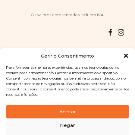
Os valores apresentados incluem IVA.
Entregas
Devoluções
Livro de Reclamações
Gerir o Consentimento
Para fornecer as melhores experiências, usamos tecnologias como
cookies para armazenar e/ou aceder a informações do dispositivo.
Consentir com essas tecnologias nos permitirá processar dados, como
Copyright © 2025
Sabores Santa Clara
. Todos os direitos
comportamento de navegação ou IDs exclusivos neste site. Não
reservados
Política de Privacidade
|
Termos e condições
consentir ou retirar o consentimento pode afetar negativamante certos
recursos e funções.
Designed by
Shift Your Branding Agency
| Powered by
BOLEIMA
Aceitar
Negar
Pay