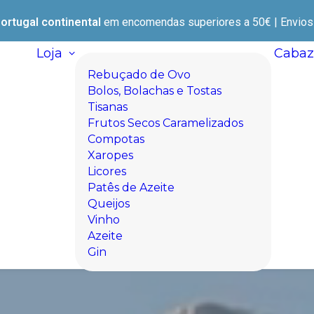
ortugal continental
em encomendas superiores a 50€ | Envios e
Loja
Cabaz
Rebuçado de Ovo
Bolos, Bolachas e Tostas
Tisanas
Frutos Secos Caramelizados
Compotas
Xaropes
Licores
Patês de Azeite
Queijos
Vinho
Azeite
Gin