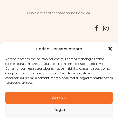
Os valores apresentados incluem IVA.
Entregas
Devoluções
Livro de Reclamações
Gerir o Consentimento
Para fornecer as melhores experiências, usamos tecnologias como
cookies para armazenar e/ou aceder a informações do dispositivo.
Consentir com essas tecnologias nos permitirá processar dados, como
Copyright © 2025
Sabores Santa Clara
. Todos os direitos
comportamento de navegação ou IDs exclusivos neste site. Não
reservados
Política de Privacidade
|
Termos e condições
consentir ou retirar o consentimento pode afetar negativamante certos
recursos e funções.
Designed by
Shift Your Branding Agency
| Powered by
BOLEIMA
Aceitar
Negar
Pay