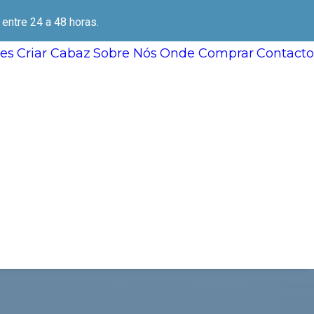
ntre 24 a 48 horas.
es
Criar Cabaz
Sobre Nós
Onde Comprar
Contacto