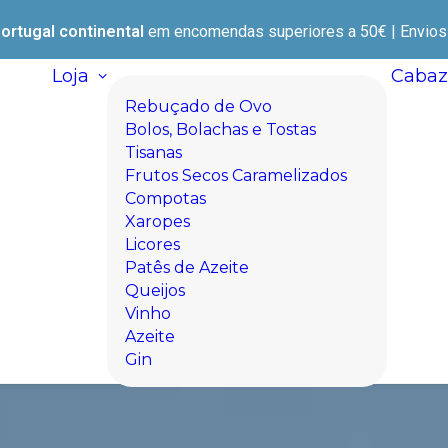
ortugal continental
em encomendas superiores a 50€ | Envios e
Loja
Cabaz
Rebuçado de Ovo
Bolos, Bolachas e Tostas
Tisanas
Frutos Secos Caramelizados
Compotas
Xaropes
Licores
Patês de Azeite
Queijos
Vinho
Azeite
Gin