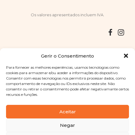
Os valores apresentados incluem IVA.
Entregas
Devoluções
Livro de Reclamações
Gerir o Consentimento
Para fornecer as melhores experiências, usamos tecnologias como
cookies para armazenar e/ou aceder a informações do dispositivo.
Consentir com essas tecnologias nos permitirá processar dados, como
Copyright © 2025
Sabores Santa Clara
. Todos os direitos
comportamento de navegação ou IDs exclusivos neste site. Não
reservados
Política de Privacidade
|
Termos e condições
consentir ou retirar o consentimento pode afetar negativamante certos
recursos e funções.
Designed by
Shift Your Branding Agency
| Powered by
BOLEIMA
Aceitar
Negar
Pay