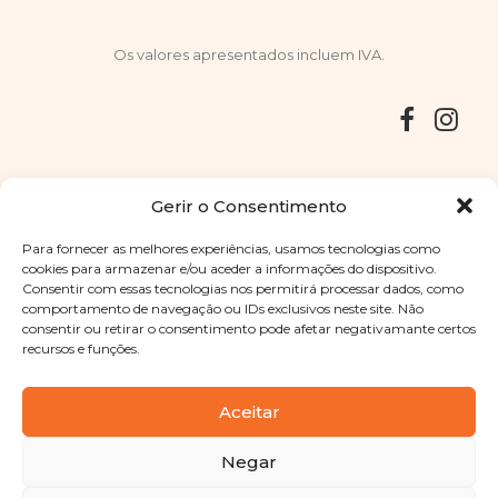
Os valores apresentados incluem IVA.
Entregas
Devoluções
Livro de Reclamações
Gerir o Consentimento
Para fornecer as melhores experiências, usamos tecnologias como
cookies para armazenar e/ou aceder a informações do dispositivo.
Consentir com essas tecnologias nos permitirá processar dados, como
Copyright © 2025
Sabores Santa Clara
. Todos os direitos
comportamento de navegação ou IDs exclusivos neste site. Não
reservados
Política de Privacidade
|
Termos e condições
consentir ou retirar o consentimento pode afetar negativamante certos
recursos e funções.
Designed by
Shift Your Branding Agency
| Powered by
BOLEIMA
Aceitar
Negar
Pay