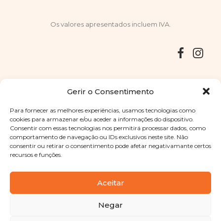
Os valores apresentados incluem IVA.
Entregas
Devoluções
Livro de Reclamações
Gerir o Consentimento
Para fornecer as melhores experiências, usamos tecnologias como
cookies para armazenar e/ou aceder a informações do dispositivo.
Consentir com essas tecnologias nos permitirá processar dados, como
Copyright © 2025
Sabores Santa Clara
. Todos os direitos
comportamento de navegação ou IDs exclusivos neste site. Não
reservados
Política de Privacidade
|
Termos e condições
consentir ou retirar o consentimento pode afetar negativamante certos
recursos e funções.
Designed by
Shift Your Branding Agency
| Powered by
BOLEIMA
Aceitar
Negar
Pay