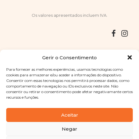
Os valores apresentados incluem IVA.
Entregas
Devoluções
Livro de Reclamações
Gerir o Consentimento
Para fornecer as melhores experiências, usamos tecnologias como
cookies para armazenar e/ou aceder a informações do dispositivo.
Consentir com essas tecnologias nos permitirá processar dados, como
Copyright © 2025
Sabores Santa Clara
. Todos os direitos
comportamento de navegação ou IDs exclusivos neste site. Não
reservados
Política de Privacidade
|
Termos e condições
consentir ou retirar o consentimento pode afetar negativamante certos
recursos e funções.
Designed by
Shift Your Branding Agency
| Powered by
BOLEIMA
Aceitar
Negar
Pay