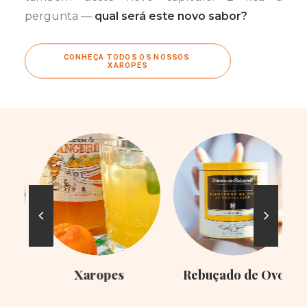
pergunta —
qual será este novo sabor?
CONHEÇA TODOS OS NOSSOS 
XAROPES
Xaropes
Rebuçado de Ovo