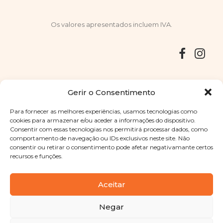
Os valores apresentados incluem IVA.
Entregas
Devoluções
Livro de Reclamações
Gerir o Consentimento
Para fornecer as melhores experiências, usamos tecnologias como
cookies para armazenar e/ou aceder a informações do dispositivo.
Consentir com essas tecnologias nos permitirá processar dados, como
Copyright © 2025
Sabores Santa Clara
. Todos os direitos
comportamento de navegação ou IDs exclusivos neste site. Não
reservados
Política de Privacidade
|
Termos e condições
consentir ou retirar o consentimento pode afetar negativamante certos
recursos e funções.
Designed by
Shift Your Branding Agency
| Powered by
BOLEIMA
Aceitar
Negar
Pay