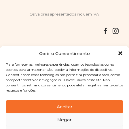
Os valores apresentados incluem IVA.
Entregas
Devoluções
Livro de Reclamações
Gerir o Consentimento
Para fornecer as melhores experiências, usamos tecnologias como
cookies para armazenar e/ou aceder a informações do dispositivo.
Consentir com essas tecnologias nos permitirá processar dados, como
Copyright © 2025
Sabores Santa Clara
. Todos os direitos
comportamento de navegação ou IDs exclusivos neste site. Não
reservados
Política de Privacidade
|
Termos e condições
consentir ou retirar o consentimento pode afetar negativamante certos
recursos e funções.
Designed by
Shift Your Branding Agency
| Powered by
BOLEIMA
Aceitar
Negar
Pay