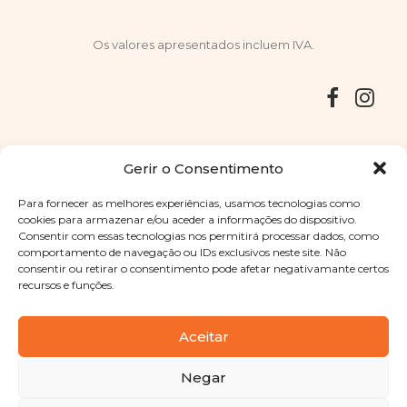
Os valores apresentados incluem IVA.
Entregas
Devoluções
Livro de Reclamações
Gerir o Consentimento
Para fornecer as melhores experiências, usamos tecnologias como
cookies para armazenar e/ou aceder a informações do dispositivo.
Consentir com essas tecnologias nos permitirá processar dados, como
Copyright © 2025
Sabores Santa Clara
. Todos os direitos
comportamento de navegação ou IDs exclusivos neste site. Não
reservados
Política de Privacidade
|
Termos e condições
consentir ou retirar o consentimento pode afetar negativamante certos
recursos e funções.
Designed by
Shift Your Branding Agency
| Powered by
BOLEIMA
Aceitar
Negar
Pay