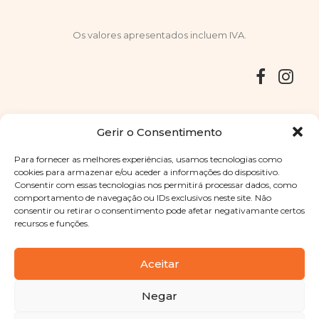
Os valores apresentados incluem IVA.
Entregas
Devoluções
Livro de Reclamações
Gerir o Consentimento
Para fornecer as melhores experiências, usamos tecnologias como
cookies para armazenar e/ou aceder a informações do dispositivo.
Consentir com essas tecnologias nos permitirá processar dados, como
Copyright © 2025
Sabores Santa Clara
. Todos os direitos
comportamento de navegação ou IDs exclusivos neste site. Não
reservados
Política de Privacidade
|
Termos e condições
consentir ou retirar o consentimento pode afetar negativamante certos
recursos e funções.
Designed by
Shift Your Branding Agency
| Powered by
BOLEIMA
Aceitar
Negar
Pay