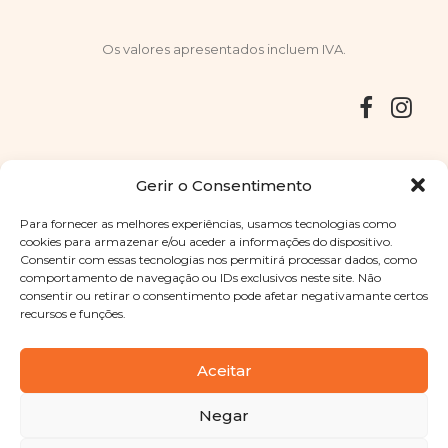
Os valores apresentados incluem IVA.
Entregas
Devoluções
Livro de Reclamações
Gerir o Consentimento
Para fornecer as melhores experiências, usamos tecnologias como
cookies para armazenar e/ou aceder a informações do dispositivo.
Consentir com essas tecnologias nos permitirá processar dados, como
Copyright © 2025
Sabores Santa Clara
. Todos os direitos
comportamento de navegação ou IDs exclusivos neste site. Não
reservados
Política de Privacidade
|
Termos e condições
consentir ou retirar o consentimento pode afetar negativamante certos
recursos e funções.
Designed by
Shift Your Branding Agency
| Powered by
BOLEIMA
Aceitar
Negar
Pay