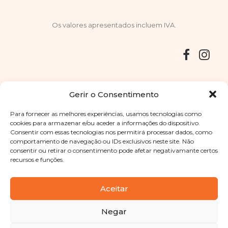
Os valores apresentados incluem IVA.
Entregas
Devoluções
Livro de Reclamações
Gerir o Consentimento
Para fornecer as melhores experiências, usamos tecnologias como
cookies para armazenar e/ou aceder a informações do dispositivo.
Consentir com essas tecnologias nos permitirá processar dados, como
Copyright © 2025
Sabores Santa Clara
. Todos os direitos
comportamento de navegação ou IDs exclusivos neste site. Não
reservados
Política de Privacidade
|
Termos e condições
consentir ou retirar o consentimento pode afetar negativamante certos
recursos e funções.
Designed by
Shift Your Branding Agency
| Powered by
BOLEIMA
Aceitar
Negar
Pay