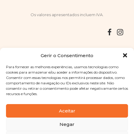
Os valores apresentados incluem IVA.
Entregas
Devoluções
Livro de Reclamações
Gerir o Consentimento
Para fornecer as melhores experiências, usamos tecnologias como
cookies para armazenar e/ou aceder a informações do dispositivo.
Consentir com essas tecnologias nos permitirá processar dados, como
Copyright © 2025
Sabores Santa Clara
. Todos os direitos
comportamento de navegação ou IDs exclusivos neste site. Não
reservados
Política de Privacidade
|
Termos e condições
consentir ou retirar o consentimento pode afetar negativamante certos
recursos e funções.
Designed by
Shift Your Branding Agency
| Powered by
BOLEIMA
Aceitar
Negar
Pay